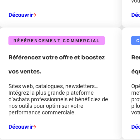
vou
Découvrir
Déc
RÉFÉRENCEMENT COMMERCIAL
C
Référencez votre offre et boostez
Re
vos ventes​.
équ
Sites web, catalogues, newsletters…​
Opé
Intégrez la plus grande plateforme
met
d’achats professionnels et bénéficiez de
pro
nos outils pour optimiser votre
pil
performance commerciale.
vot
Découvrir
Déc