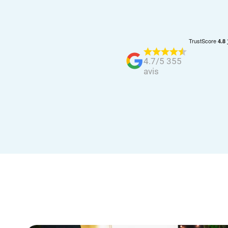
4.7/5 355
avis