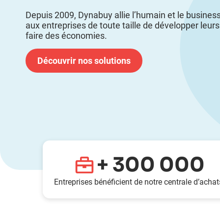
Clubs d’Affaires
Depuis 2009, Dynabuy allie l’humain et le busines
aux entreprises de toute taille de développer leur
Des clubs pour mieux se connaître et mieux se
recommander
faire des économies.
Programmes de Fidélité
Découvrir nos solutions
Offrez des avantages tarifaires pour fidéliser vos
clients, adhérents et membres.
Cadres Externalisés
Intégrez des compétences ciblées à temps partagé,
pour renforcer votre entreprise.
+
300 000
Entreprises bénéficient de notre centrale d’achat