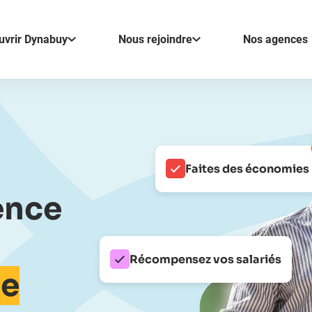
uvrir Dynabuy
Nous rejoindre
Nos agences
Faites des économies
ence
Récompensez vos salariés
ce