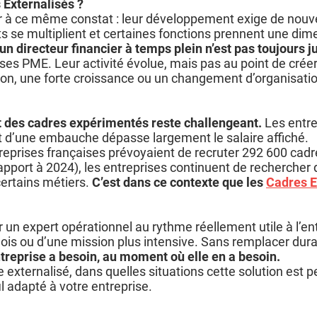
Externalisés ?
our à ce même constat : leur développement exige de nou
s se multiplient et certaines fonctions prennent une dim
 directeur financier à temps plein n’est pas toujours ju
es PME. Leur activité évolue, mais pas au point de crée
ion, une forte croissance ou un changement d’organisa
 des cadres expérimentés reste challengeant.
Les entre
coût d’une embauche dépasse largement le salaire affiché.
ntreprises françaises prévoyaient de recruter 292 600 cad
pport à 2024), les entreprises continuent de rechercher 
certains métiers.
C’est dans ce contexte que les
Cadres E
ir un expert opérationnel au rythme réellement utile à l’en
is ou d’une mission plus intensive. Sans remplacer durabl
treprise a besoin,
au moment où elle en a besoin.
ternalisé, dans quelles situations cette solution est pe
l adapté à votre entreprise.