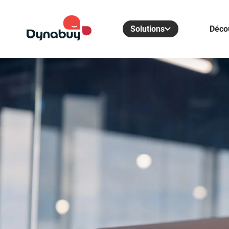
Solutions
Déco
Dynabuy Avantages
L’offre tout-en-un qui booste ​votre entreprise :
Centrale d’achats
CSE externalisé
Rencontres Dirigeants
Rencontres Dirigeants
Un réseau national professionnel et ouvert, pour
réussir ensemble​
Référencement Commercial
Augmentez vos ventes et votre visibilité en
devenant fournisseur partenaire.