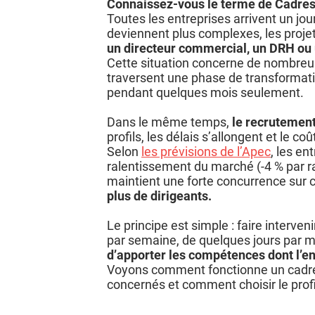
Connaissez-vous le terme de Cadres 
Toutes les entreprises arrivent un j
deviennent plus complexes, les projet
un directeur commercial, un DRH ou un
Cette situation concerne de nombreus
traversent une phase de transformat
pendant quelques mois seulement.
Dans le même temps,
le recrutement
Besoin d’aide ?
profils, les délais s’allongent et le 
Trouvez la solution qui est faite pour vous.
Selon
les prévisions de l’Apec
, les e
ralentissement du marché (-4 % par ra
Commencer
maintient une forte concurrence sur 
plus de dirigeants.
Le principe est simple : faire interven
par semaine, de quelques jours par mo
d’apporter les compétences dont l’en
Voyons comment fonctionne un cadre ex
concernés et comment choisir le profi