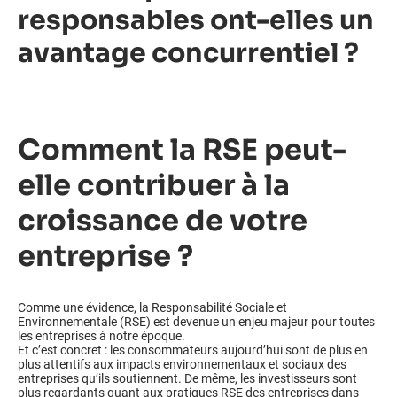
responsables ont-elles un
Intégrez des compétences ciblées à temps partagé,
pour renforcer votre entreprise.
avantage concurrentiel ?
Besoin d’aide ?
Trouvez la solution qui est faite pour vous.
Comment la RSE peut-
Commencer
elle contribuer à la
croissance de votre
entreprise ?
Comme une évidence, la Responsabilité Sociale et
Environnementale (RSE) est devenue un enjeu majeur pour toutes
les entreprises à notre époque.
Et c’est concret : les consommateurs aujourd’hui sont de plus en
plus attentifs aux impacts environnementaux et sociaux des
entreprises qu’ils soutiennent. De même, les investisseurs sont
plus regardants quant aux pratiques RSE des entreprises dans