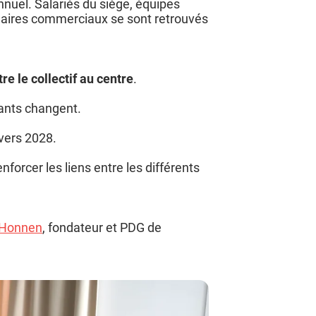
nuel. Salariés du siège, équipes
naires commerciaux se sont retrouvés
re le collectif au centre
.
eants changent.
 vers 2028.
enforcer les liens entre les différents
’Honnen
, fondateur et PDG de