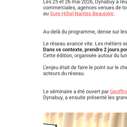
Les 25 et 26 mai 2026, Dynabuy a réu
commerciales, agences venues de tou
au
Sure Hôtel Nantes Beaujoire
.
Au-delà du programme, dense sur les
Le réseau avance vite. Les métiers se
Dans ce contexte, prendre 2 jours po
Besoin d’aide ?
Cette édition, organisée autour du lun
Trouvez la solution qui est faite pour vous.
L’enjeu était de faire le point sur le c
Commencer
acteurs du réseau.
Le séminaire a été ouvert par
Geoffr
Dynabuy, a ensuite présenté les gran