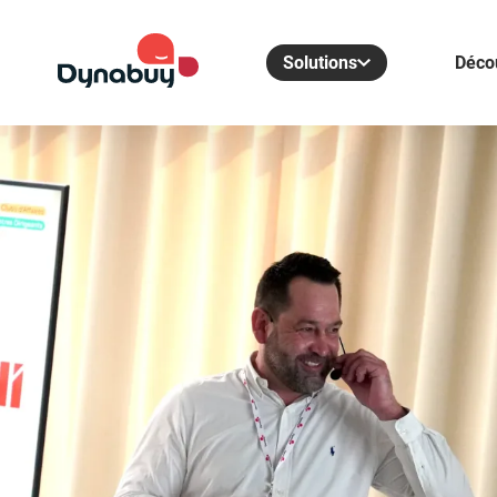
Solutions
Déco
Dynabuy Avantages
L’offre tout-en-un qui booste ​votre entreprise :
Centrale d’achats
CSE externalisé
Rencontres Dirigeants
Rencontres Dirigeants
Un réseau national professionnel et ouvert, pour
réussir ensemble​
Référencement Commercial
Augmentez vos ventes et votre visibilité en
devenant fournisseur partenaire.