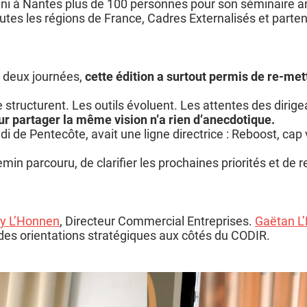
ni à Nantes plus de 100 personnes pour son séminaire an
tes les régions de France, Cadres Externalisés et parte
 deux journées,
cette édition a surtout permis de
re-mett
 structurent. Les outils évoluent. Les attentes des dirig
ur partager la même vision n’a rien d’anecdotique.
di de Pentecôte, avait une ligne directrice : Reboost, cap
hemin parcouru, de clarifier les prochaines priorités et de r
oy L’Honnen
, Directeur Commercial Entreprises.
Gaëtan L
des orientations stratégiques aux côtés du CODIR.