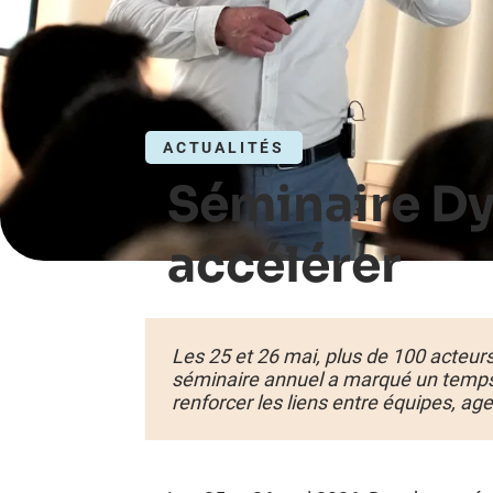
Clubs d’Affaires
Des clubs pour mieux se connaître et mieux se
recommander
Programmes de Fidélité
ACTUALITÉS
Offrez des avantages tarifaires pour fidéliser vos
clients, adhérents et membres.
Séminaire Dy
accélérer
Cadres Externalisés
Intégrez des compétences ciblées à temps partagé,
pour renforcer votre entreprise.
Les 25 et 26 mai, plus de 100 acteur
séminaire annuel a marqué un temps fo
renforcer les liens entre équipes, ag