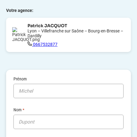
Intégrez des compétences ciblées à temps partagé,
Votre agence:
pour renforcer votre entreprise.
Patrick JACQUOT
Besoin d’aide ?
Lyon – Villefranche sur Saône – Bourg-en-Bresse –
Trouvez la solution qui est faite pour vous.
Dardilly
0667532877
Commencer
Prénom
Nom
*