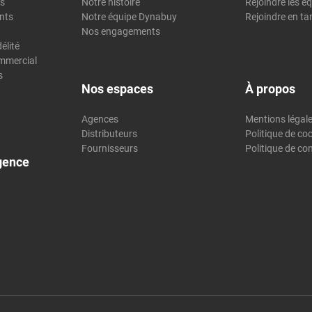
es
Notre histoire
Rejoindre les é
nts
Notre équipe Dynabuy
Rejoindre en t
Nos engagements
élité
mmercial
s
Nos espaces
À propos
Agences
Mentions légal
Distributeurs
Politique de co
Fournisseurs
Politique de con
gence