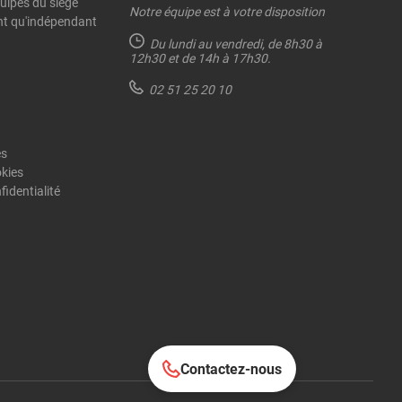
quipes du siège
Notre équipe est à votre disposition
ant qu'indépendant
Du lundi au vendredi,
de 8h30 à
12h30 et de 14h à 17h30.
02 51 25 20 10
es
okies
fidentialité
Contactez-nous