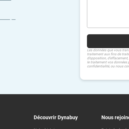
Les données que vous tran
traitement aux fins de trai
d’opposition, d’effacement,
le traitement vos données p
confidentialité, ou nous co
Découvrir Dynabuy
Nous rejoin