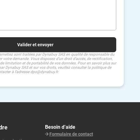
smettez sont traitées par Dynabuy SAS en qualité de responsable du
ter votre demande. Vous disposez d’un droit d’accès, de rectification,
 de limitation et de portabilité de vos données. Pour en savoir plus sur
ar Dynabuy SAS et sur vos droits, veuillez consulter la politique de
ntacter à l’adresse dpo@dynabuy.fr.
dre
Besoin d’aide
Formulaire de contact