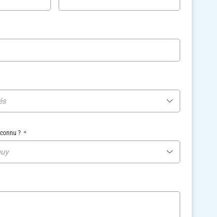
és
 connu ?
*
buy