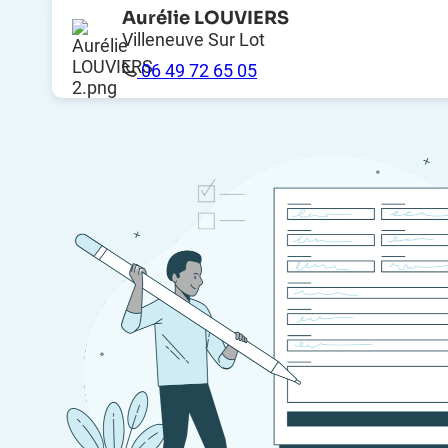
Aurélie LOUVIERS
Clubs d’Affaires
Villeneuve Sur Lot
Des clubs pour mieux se connaître et mieux se
06 49 72 65 05
recommander
Programmes de Fidélité
Offrez des avantages tarifaires pour fidéliser vos
clients, adhérents et membres.
Cadres Externalisés
Intégrez des compétences ciblées à temps partagé,
pour renforcer votre entreprise.