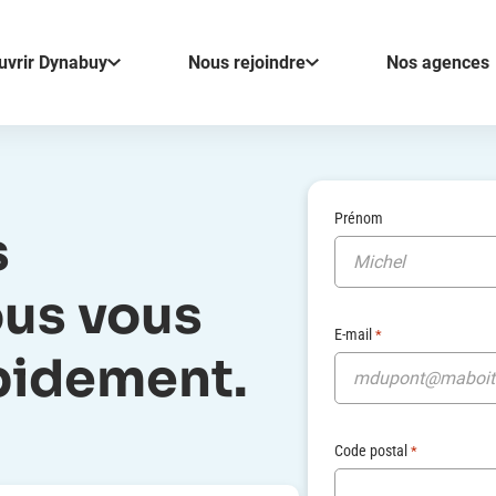
uvrir Dynabuy
Nous rejoindre
Nos agences
Prénom
s
us vous
E-mail
*
pidement.
Code postal
*