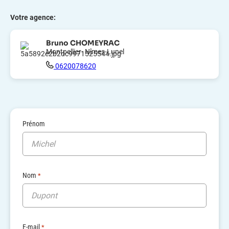
Intégrez des compétences ciblées à temps partagé,
Votre agence:
pour renforcer votre entreprise.
Bruno CHOMEYRAC
Besoin d’aide ?
Montpellier- Nîmes-Lunel
Trouvez la solution qui est faite pour vous.
0620078620
Commencer
Prénom
Nom
*
E-mail
*