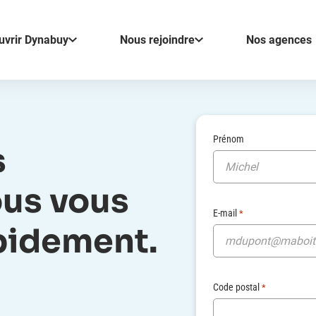
uvrir Dynabuy
Nous rejoindre
Nos agences
Prénom
s
us vous
E-mail
*
pidement.
Code postal
*