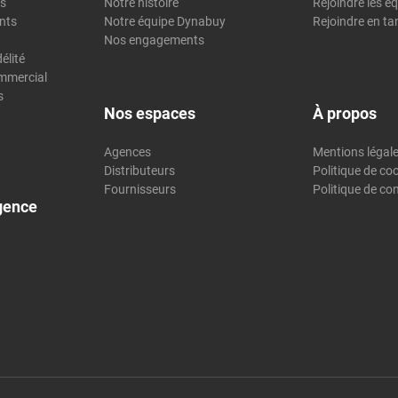
es
Notre histoire
Rejoindre les é
nts
Notre équipe Dynabuy
Rejoindre en t
Nos engagements
élité
mmercial
s
Nos espaces
À propos
Agences
Mentions légal
Distributeurs
Politique de co
Fournisseurs
Politique de con
gence