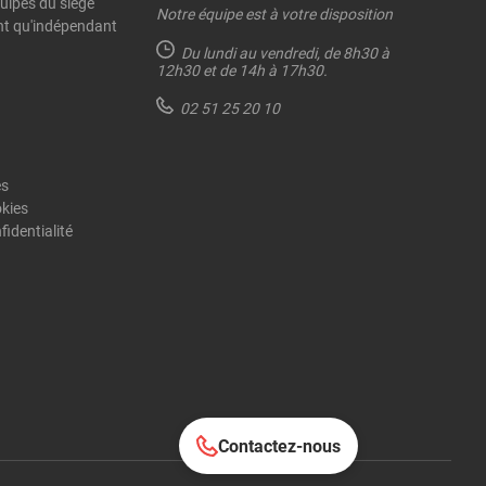
quipes du siège
Notre équipe est à votre disposition
ant qu'indépendant
Du lundi au vendredi,
de 8h30 à
12h30 et de 14h à 17h30.
02 51 25 20 10
es
okies
fidentialité
Contactez-nous