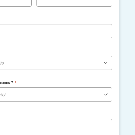
és
 connu ?
*
buy