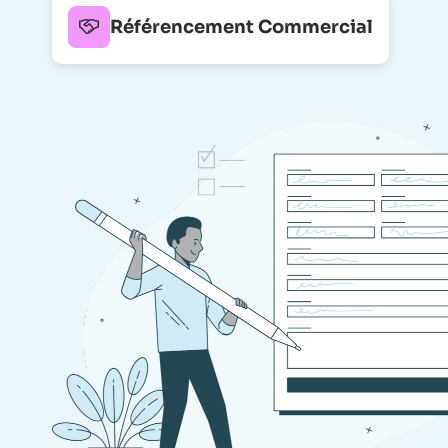
Référencement Commercial
Clubs d’Affaires
Des clubs pour mieux se connaître et mieux se
recommander
Programmes de Fidélité
Offrez des avantages tarifaires pour fidéliser vos
clients, adhérents et membres.
Cadres Externalisés
Intégrez des compétences ciblées à temps partagé,
pour renforcer votre entreprise.