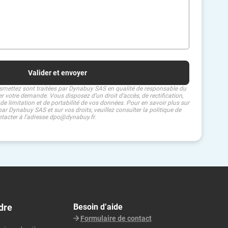
smettez sont traitées par Dynabuy SAS en qualité de responsable du
ter votre demande. Vous disposez d’un droit d’accès, de rectification,
 de limitation et de portabilité de vos données. Pour en savoir plus sur
ar Dynabuy SAS et sur vos droits, veuillez consulter la politique de
ntacter à l’adresse dpo@dynabuy.fr.
dre
Besoin d’aide
Formulaire de contact