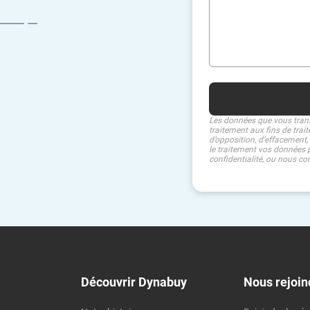
Les données que vous tran
traitement aux fins de trai
d’opposition, d’effacement,
le traitement vos données p
confidentialité, ou nous co
Découvrir Dynabuy
Nous rejoin