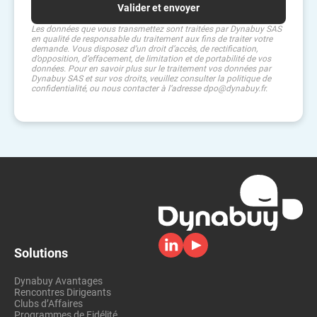
Les données que vous transmettez sont traitées par Dynabuy SAS
en qualité de responsable du traitement aux fins de traiter votre
demande. Vous disposez d’un droit d’accès, de rectification,
d’opposition, d’effacement, de limitation et de portabilité de vos
données. Pour en savoir plus sur le traitement vos données par
Dynabuy SAS et sur vos droits, veuillez consulter la politique de
confidentialité, ou nous contacter à l’adresse dpo@dynabuy.fr.
Solutions
Dynabuy Avantages
Rencontres Dirigeants
Clubs d’Affaires
Programmes de Fidélité