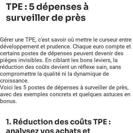
TPE : 5 dépenses à
Intégrez des compétences ciblées à temps partagé,
pour renforcer votre entreprise.
surveiller de près
Besoin d’aide ?
Trouvez la solution qui est faite pour vous.
Gérer une TPE, c’est savoir où mettre le curseur entre
développement et prudence. Chaque euro compte et
Commencer
certains postes de dépenses peuvent devenir des
pièges invisibles. En ciblant les bons leviers, la
réduction des coûts devient un réflexe sain, sans
compromettre la qualité ni la dynamique de
croissance.
Voici les 5 postes de dépenses à surveiller de près,
avec des exemples concrets et quelques astuces en
bonus.
1. Réduction des coûts TPE :
analysez vos achats et